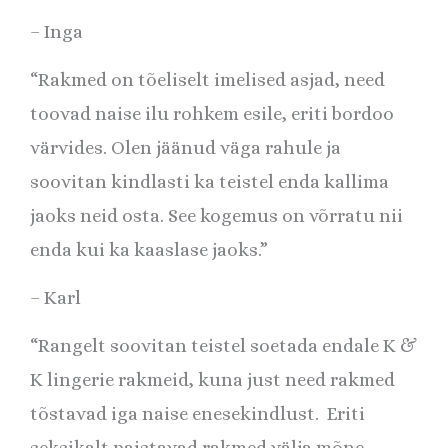
– Inga
“Rakmed on tõeliselt imelised asjad, need
toovad naise ilu rohkem esile, eriti bordoo
värvides. Olen jäänud väga rahule ja
soovitan kindlasti ka teistel enda kallima
jaoks neid osta. See kogemus on võrratu nii
enda kui ka kaaslase jaoks.”
– Karl
“
Rangelt soovitan teistel soetada endale K &
K lingerie rakmeid, kuna just need rakmed
tõstavad iga naise enesekindlust. Eriti
seksikalt paistavad rakmed välja mõne