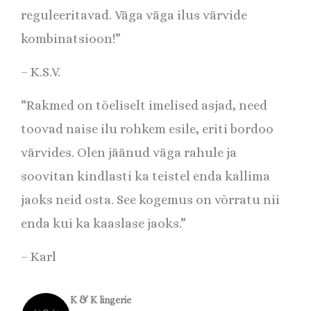
reguleeritavad. Väga väga ilus värvide
kombinatsioon!”
– K.S.V.
“Rakmed on tõeliselt imelised asjad, need
toovad naise ilu rohkem esile, eriti bordoo
värvides. Olen jäänud väga rahule ja
soovitan kindlasti ka teistel enda kallima
jaoks neid osta. See kogemus on võrratu nii
enda kui ka kaaslase jaoks.”
– Karl
K & K lingerie