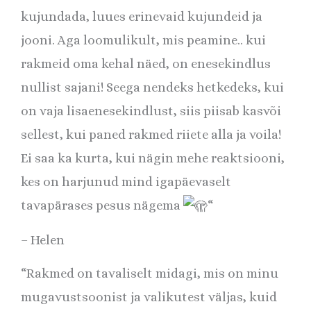
kujundada, luues erinevaid kujundeid ja
jooni. Aga loomulikult, mis peamine.. kui
rakmeid oma kehal näed, on enesekindlus
nullist sajani! Seega nendeks hetkedeks, kui
on vaja lisaenesekindlust, siis piisab kasvõi
sellest, kui paned rakmed riiete alla ja voila!
Ei saa ka kurta, kui nägin mehe reaktsiooni,
kes on harjunud mind igapäevaselt
tavapärases pesus nägema
“
– Helen
“
Rakmed on tavaliselt midagi, mis on minu
mugavustsoonist ja valikutest väljas, kuid