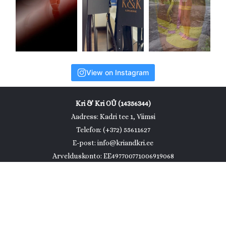
View on Instagram
Kri & Kri OÜ (14356344)
Aadress: Kadri tee 1, Viimsi
Telefon: (+372) 55611627
E-post: info@kriandkri.ee
Arvelduskonto: EE497700771006919068
KMKR: EE102453047