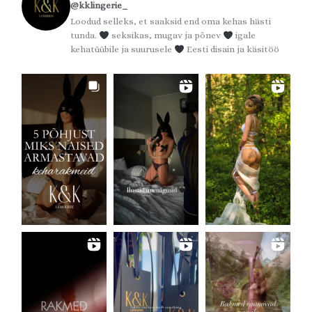
@kklingerie_
Loodud selleks, et saaksid end oma kehas hästi
tunda.
seksikas, mugav ja põnev
igale
kehatüübile ja suurusele
Eesti disain ja käsitöö