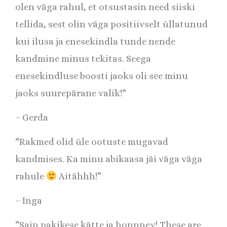
olen väga rahul, et otsustasin need siiski
tellida, sest olin väga positiivselt üllatunud
kui ilusa ja enesekindla tunde nende
kandmine minus tekitas. Seega
enesekindluse boosti jaoks oli see minu
jaoks suurepärane valik!
“
– Gerda
“Rakmed olid üle ootuste mugavad
kandmises. Ka minu abikaasa jäi väga väga
rahule
Aitähhh!”
– Inga
“Sain pakikese kätte ja honnney! These are