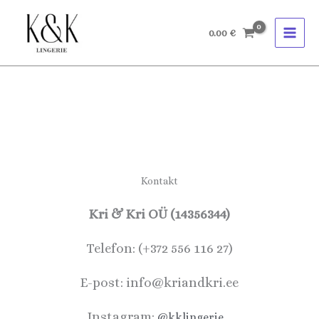
Skip
to
0.00
€
content
Kontakt
Kri & Kri OÜ (14356344)
Telefon: (+372 556 116 27)
E-post: info@kriandkri.ee
Instagram:
@kklingerie_