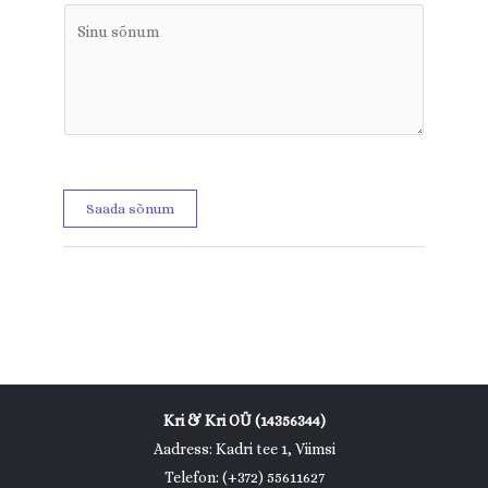
Saada sõnum
Kri & Kri OÜ (14356344)
Aadress: Kadri tee 1, Viimsi
Telefon: (+372) 55611627