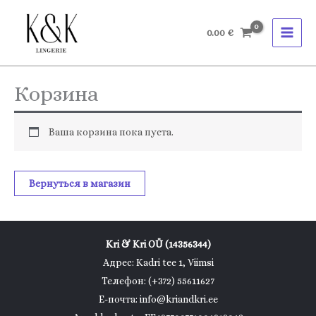
Перейти
к
0.00
€
содержимому
Корзина
Ваша корзина пока пуста.
Вернуться в магазин
Kri & Kri OÜ (14356344)
Адрес: Kadri tee 1, Viimsi
Телефон: (+372) 55611627
Е-почта: info@kriandkri.ee