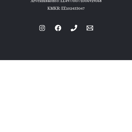
Arvelduskonto: EE497700771006919068
KMKR: EE102453047