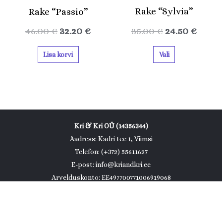
Rake “Sylvia”
Rake “Passio”
35.00
€
24.50
€
46.00
€
32.20
€
Vali
Lisa korvi
Kri & Kri OÜ (14356344)
Aadress: Kadri tee 1, Viimsi
Telefon: (+372) 55611627
E-post: info@kriandkri.ee
Arvelduskonto: EE497700771006919068
KMKR: EE102453047