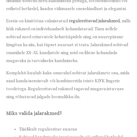
disainile sobivad need kandmiseks pesuga, fotosessioonidel või
erilistel hetkedel, lisades välimusele enesekindlust ja elegantsi.
Eestis on käsitööna valmistatud
reguleeritavad jalarakmed
, mille
kõik rakmed on individuaalselt kohandatavad. Tänu sellele
sobivad need erinevatele kehatüüpidele ning on suurepärane
kingitus ka siis, kui täpset suurust ei teata. Jalarakmed sobivad
enamikele XS–XL kandjatele ning neid on lihtne kohandada
mugavaks ja turvaliseks kandmiseks.
Komplekti kuulub kaks omavahel sobivat jalarakmete osa, mida
saad kanda iseseisvalt või kombineerida teiste K&K lingerie
toodetega. Reguleeritavad rakmed tagavad mugava istuvuse
ning rõhutavad jalgade loomulikku ilu.
Miks valida jalarakmed?
Täielikult reguleeritav suurus