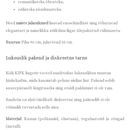
romantilisteks õhtuteks;
erilisteks sündmusteks.
Need
naiste jalarakmed
lisavad enesekindlust ning rõhutavad
elegantset ja naiselikku stiili ilma liigse ülepakutud välimuseta.
Suurus:
Piha 90 cm, jalavõrud 55 cm.
Luksuslik pakend ja diskreetne tarne
Kõik K&K lingerie tooted saadetakse luksuslikus mustas
kinkekarbis, mida kaunistab pehme siidine lint. Pakend sobib
suurepäraselt kingituseks ning eraldi pakkimist ei ole vaja.
Saadetis on alati täielikult diskreetne ning pakendilt ei ole
võimalik tuvastada selle sisu.
Materjal
: Kumm (polüamiid, elastaan), regulaatorid ja rõngad
(metall).