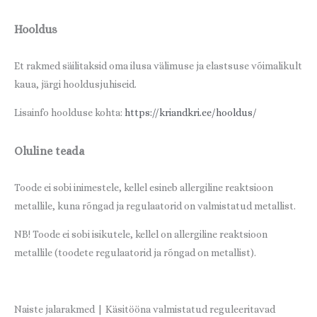
Hooldus
Et rakmed säilitaksid oma ilusa välimuse ja elastsuse võimalikult
kaua, järgi hooldusjuhiseid.
Lisainfo hoolduse kohta:
https://kriandkri.ee/hooldus/
Oluline teada
Toode ei sobi inimestele, kellel esineb allergiline reaktsioon
metallile, kuna rõngad ja regulaatorid on valmistatud metallist.
NB! Toode ei sobi isikutele, kellel on allergiline reaktsioon
metallile (toodete regulaatorid ja rõngad on metallist).
Naiste jalarakmed | Käsitööna valmistatud reguleeritavad