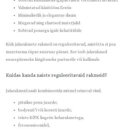
Sobivad kandmiseks igapäevaselt või erilistel hetkedel
Valmistatud käsitööna Eestis
Minimalistlik ja elegantne disain
Mugavad ning elastsed materjalid
Sobivad peaaegu igale kehatüübile
Kõik jalarakmete rakmed on reguleeritavad, mistõttu ei pea
muretsema täpse suuruse pärast. See teeb jalarakmed
suurepäraseks kingituseks partnerile või kallimale.
Kuidas kanda naiste reguleeritavaid rakmeid?
Jalarakmeid saab kombineerida mitmel erineval viisil.
pitsilise pesu juurde;
bodysuit’i või korseti juurde;
teiste K&K lingerie keharakmetega;
fotosessioonidel;