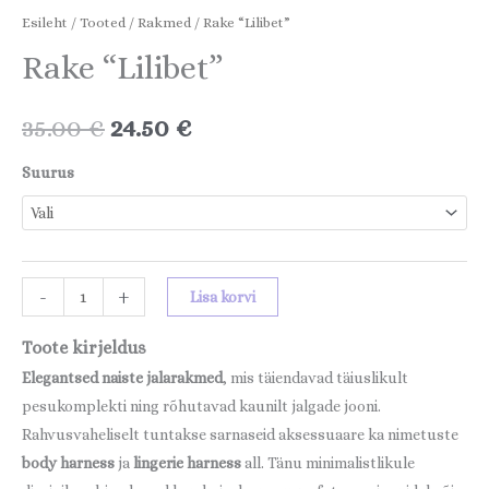
Esileht
/
Tooted
/
Rakmed
/ Rake “Lilibet”
Rake “Lilibet”
35.00
€
24.50
€
Suurus
-
+
Lisa korvi
Toote kirjeldus
E
legantsed
naiste jalarakmed
, mis täiendavad täiuslikult
pesukomplekti ning rõhutavad kaunilt jalgade jooni.
Rahvusvaheliselt tuntakse sarnaseid aksessuaare ka nimetuste
body harness
ja
lingerie harness
all. Tänu minimalistlikule