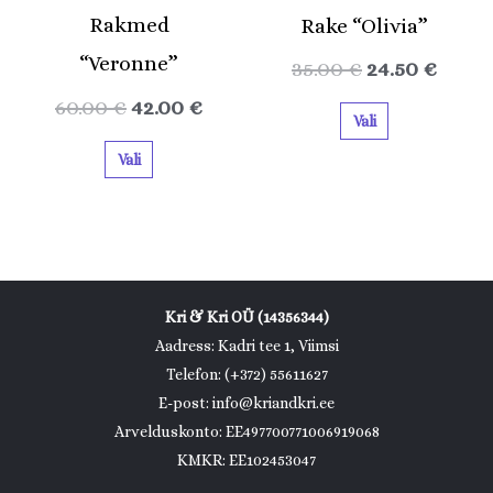
Rakmed
Rake “Olivia”
“Veronne”
35.00
€
24.50
€
60.00
€
42.00
€
Vali
Vali
Kri & Kri OÜ (14356344)
Aadress: Kadri tee 1, Viimsi
Telefon: (+372) 55611627
E-post: info@kriandkri.ee
Arvelduskonto: EE497700771006919068
KMKR: EE102453047