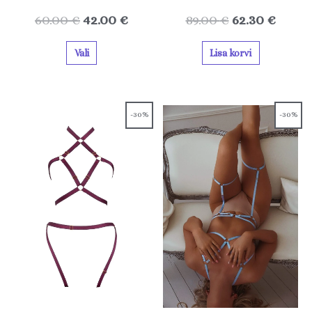
60.00
€
42.00
€
89.00
€
62.30
€
Vali
Lisa korvi
Sellel
Sellel
-30%
-30%
tootel
tootel
on
on
mitu
mitu
varianti.
varianti.
Valikuid
Valikuid
saab
saab
teha
teha
tootelehel.
tootelehel.