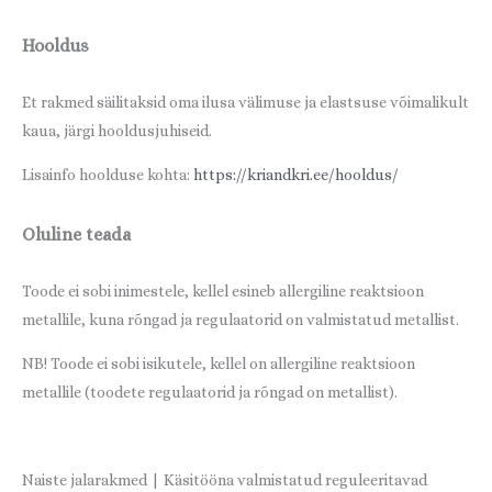
Hooldus
Et rakmed säilitaksid oma ilusa välimuse ja elastsuse võimalikult
kaua, järgi hooldusjuhiseid.
Lisainfo hoolduse kohta:
https://kriandkri.ee/hooldus/
Oluline teada
Toode ei sobi inimestele, kellel esineb allergiline reaktsioon
metallile, kuna rõngad ja regulaatorid on valmistatud metallist.
NB! Toode ei sobi isikutele, kellel on allergiline reaktsioon
metallile (toodete regulaatorid ja rõngad on metallist).
Naiste jalarakmed | Käsitööna valmistatud reguleeritavad