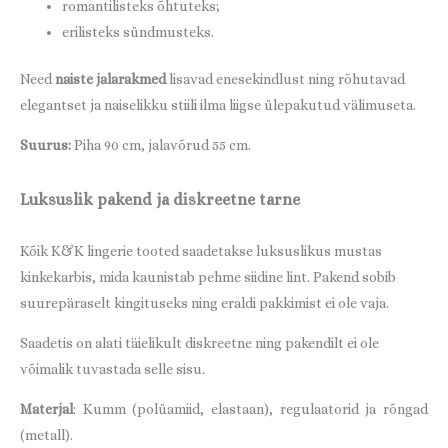
romantilisteks õhtuteks;
erilisteks sündmusteks.
Need
naiste jalarakmed
lisavad enesekindlust ning rõhutavad
elegantset ja naiselikku stiili ilma liigse ülepakutud välimuseta.
Suurus:
Piha 90 cm, jalavõrud 55 cm.
Luksuslik pakend ja diskreetne tarne
Kõik K&K lingerie tooted saadetakse luksuslikus mustas
kinkekarbis, mida kaunistab pehme siidine lint. Pakend sobib
suurepäraselt kingituseks ning eraldi pakkimist ei ole vaja.
Saadetis on alati täielikult diskreetne ning pakendilt ei ole
võimalik tuvastada selle sisu.
Materjal
: Kumm (polüamiid, elastaan), regulaatorid ja rõngad
(metall).