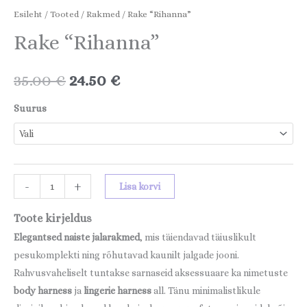
Esileht
/
Tooted
/
Rakmed
/ Rake “Rihanna”
Rake “Rihanna”
35.00
€
24.50
€
Suurus
-
+
Lisa korvi
Toote kirjeldus
E
legantsed
naiste jalarakmed
, mis täiendavad täiuslikult
pesukomplekti ning rõhutavad kaunilt jalgade jooni.
Rahvusvaheliselt tuntakse sarnaseid aksessuaare ka nimetuste
body harness
ja
lingerie harness
all. Tänu minimalistlikule