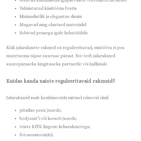
Sobivad kandmiseks igapäevaselt või erilistel hetkedel
Valmistatud käsitööna Eestis
Minimalistlik ja elegantne disain
Mugavad ning elastsed materjalid
Sobivad peaaegu igale kehatüübile
Kõik jalarakmete rakmed on reguleeritavad, mistõttu ei pea
muretsema täpse suuruse pärast. See teeb jalarakmed
suurepäraseks kingituseks partnerile või kallimale.
Kuidas kanda naiste reguleeritavaid rakmeid?
Jalarakmeid saab kombineerida mitmel erineval viisil.
pitsilise pesu juurde;
bodysuit’i või korseti juurde;
teiste K&K lingerie keharakmetega;
fotosessioonidel;