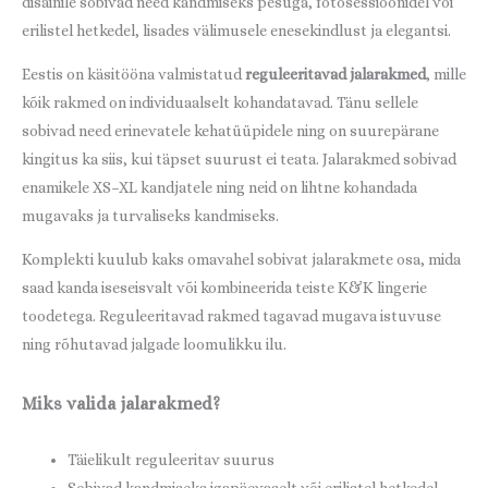
disainile sobivad need kandmiseks pesuga, fotosessioonidel või
erilistel hetkedel, lisades välimusele enesekindlust ja elegantsi.
Eestis on käsitööna valmistatud
reguleeritavad jalarakmed
, mille
kõik rakmed on individuaalselt kohandatavad. Tänu sellele
sobivad need erinevatele kehatüüpidele ning on suurepärane
kingitus ka siis, kui täpset suurust ei teata. Jalarakmed sobivad
enamikele XS–XL kandjatele ning neid on lihtne kohandada
mugavaks ja turvaliseks kandmiseks.
Komplekti kuulub kaks omavahel sobivat jalarakmete osa, mida
saad kanda iseseisvalt või kombineerida teiste K&K lingerie
toodetega. Reguleeritavad rakmed tagavad mugava istuvuse
ning rõhutavad jalgade loomulikku ilu.
Miks valida jalarakmed?
Täielikult reguleeritav suurus