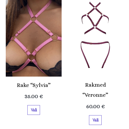
tootel
tootel
on
on
mitu
mitu
varianti.
varianti.
Valikuid
Valikuid
saab
saab
teha
teha
tootelehel.
tootelehel.
Rakmed
Rake “Sylvia”
“Veronne”
35.00
€
60.00
€
Vali
Vali