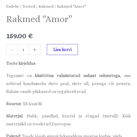
Esileht
/
Tooted
/
Rakmed
/ Rakmed “Amor”
Rakmed “Amor”
159.00
€
-
+
Lisa korvi
Toote kirjeldus
Tegemist on
käsitööna valmistatud nahast rakmetega
, mis
sobivad kandmiseks riiete peal, riiete all, pesuga või pesuta.
Rakme osade pikkused on reguleeritavad.
Suurus
: XS kuni M.
Materjal
: Nahk, pandlad, kruvid ja rõngad (metall). Kõik
materjalid on toodetud Euroopas.
Pakend
: Toode jõuab sinuni luksuslikus mustas karbis, mida