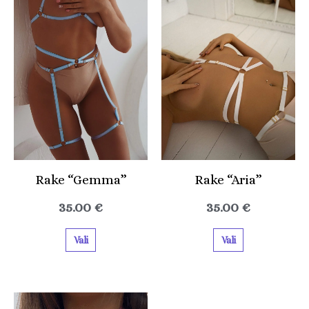
on
on
mitu
mitu
varianti.
varianti.
Valikuid
Valikuid
saab
saab
teha
teha
tootelehel.
tootelehel.
Rake “Gemma”
Rake “Aria”
35.00
€
35.00
€
Vali
Vali
Sellel
Sellel