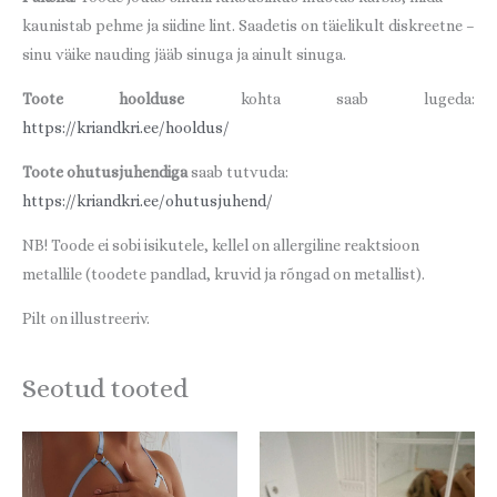
kaunistab pehme ja siidine lint. Saadetis on täielikult diskreetne –
sinu väike nauding jääb sinuga ja ainult sinuga.
Toote hoolduse
kohta saab lugeda:
https://kriandkri.ee/hooldus/
Toote ohutusjuhendiga
saab tutvuda:
https://kriandkri.ee/ohutusjuhend/
NB! Toode ei sobi isikutele, kellel on allergiline reaktsioon
metallile (toodete pandlad, kruvid ja rõngad on metallist).
Pilt on illustreeriv.
Seotud tooted
Sellel
Sellel
tootel
tootel