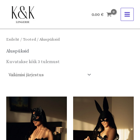
Skip
to
0.00
€
content
Esileht
/
Tooted
/ Aluspüksid
Aluspüksid
Kuvatakse kõik 3 tulemust